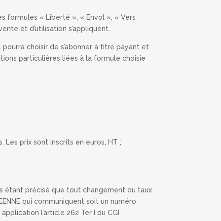
es formules « Liberté », « Envol », « Vers
ente et d’utilisation s’appliquent.
l pourra choisir de s’abonner à titre payant et
ons particulières liées à la formule choisie
Les prix sont inscrits en euros, HT ;
ices étant précisé que tout changement du taux
OPEENNE qui communiquent soit un numéro
ication l’article 262 Ter I du CGI.