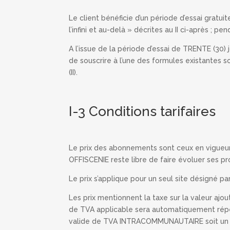
Le client bénéficie d’un période d’essai gratui
l’infini et au-delà » décrites au II ci-après ; 
A l’issue de la période d’essai de TRENTE (30) j
de souscrire à l’une des formules existantes s
(II).
I-3 Conditions tarifaires
Le prix des abonnements sont ceux en vigueur a
OFFISCENIE reste libre de faire évoluer ses pro
Le prix s’applique pour un seul site désigné par
Les prix mentionnent la taxe sur la valeur ajo
de TVA applicable sera automatiquement répe
valide de TVA INTRACOMMUNAUTAIRE soit un num