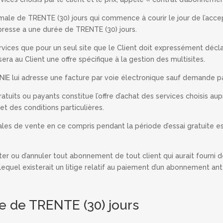
le de TRENTE (30) jours qui commence à courir le jour de l’acce
presse a une durée de TRENTE (30) jours.
vices que pour un seul site que le Client doit expressément décl
ra au Client une offre spécifique à la gestion des multisites.
E lui adresse une facture par voie électronique sauf demande pap
atuits ou payants constitue l’offre d’achat des services choisis 
t des conditions particulières.
ales de vente en ce compris pendant la période d’essai gratuite e
ter ou d’annuler tout abonnement de tout client qui aurait fourni 
uel existerait un litige relatif au paiement d’un abonnement anté
ite de TRENTE (30) jours