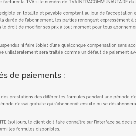
é de facturer la TVA si le numéro de TVA INTRACOMMUNAUTAIRE du cl
 exigible en totalité et payable comptant au jour de l’acceptation 
la durée de l’abonnement, les parties renonçant expressément à se 
is le droit de modifier ses prix à tout moment pour tous abonneme
uspendus ni faire l’objet d’une quelconque compensation sans acc
e unilatéralement sera traitée comme un défaut de paiement av
tés de paiements :
n des prestations des différentes formules pendant une période d’e
e période d’essai gratuite qui s’abonnerait ensuite ou se désabonner
TE (30) jours, le client doit faire connaître sur l’interface sa déc
armi les formules disponibles.