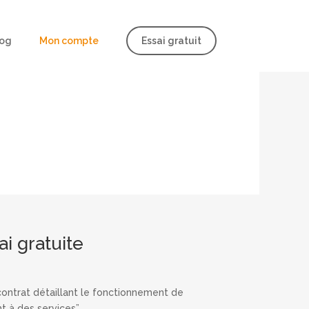
log
Mon compte
Essai gratuit
nte
ai gratuite
n contrat détaillant le fonctionnement de
t à des services”.