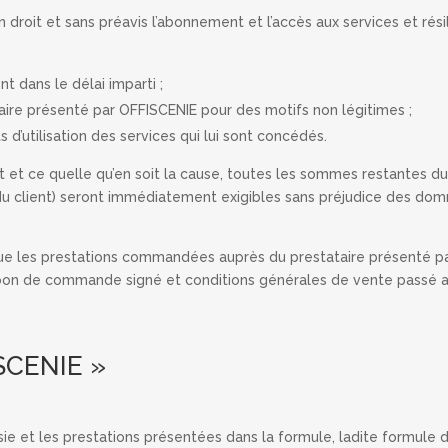
roit et sans préavis l’abonnement et l’accès aux services et résil
t dans le délai imparti ;
aire présenté par OFFISCENIE pour des motifs non légitimes ;
s d’utilisation des services qui lui sont concédés.
t et ce quelle qu’en soit la cause, toutes les sommes restantes due
du client) seront immédiatement exigibles sans préjudice des dom
que les prestations commandées auprès du prestataire présenté pa
 bon de commande signé et conditions générales de vente passé av
ISCENIE »
e et les prestations présentées dans la formule, ladite formule d