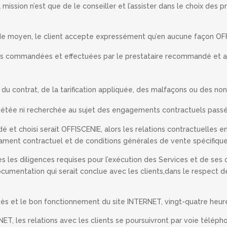
 mission n’est que de le conseiller et l’assister dans le choix des
 de moyen, le client accepte expressément qu’en aucune façon OFF
tions commandées et effectuées par le prestataire recommandé et a
du contrat, de la tarification appliquée, des malfaçons ou des no
uiétée ni recherchée au sujet des engagements contractuels passés 
et choisi serait OFFISCENIE, alors les relations contractuelles ent
ngament contractuel et de conditions générales de vente spécifique
les diligences requises pour l’exécution des Services et de ses 
umentation qui serait conclue avec les clients,dans le respect de
accès et le bon fonctionnement du site INTERNET, vingt-quatre heure
NET, les relations avec les clients se poursuivront par voie téléph