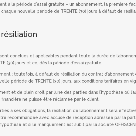
ement à la période d’essai gratuite – un abonnement, la première fact
haque nouvelle période de TRENTE (30) jours à défaut de résiliati
résiliation
ont conclues et applicables pendant toute la durée de l’abonnement
 (30) jours et ce, dès la période d’essai gratuite.
ment ; toutefois, à défaut de résiliation du contrat d’abonnement
elle période de TRENTE (30) jours, aux conditions tarifaires en vi
nt et de plein droit par l’une des parties dans l’hypothèse où l’au
financière ne puisse être réclamée par le client.
s à ses obligations, la résiliation de l’abonnement sera effective à
ettre recommandée avec accusé de réception adressée par la part
 hypothèse et si le manquement est subit par la société OFFISCENI