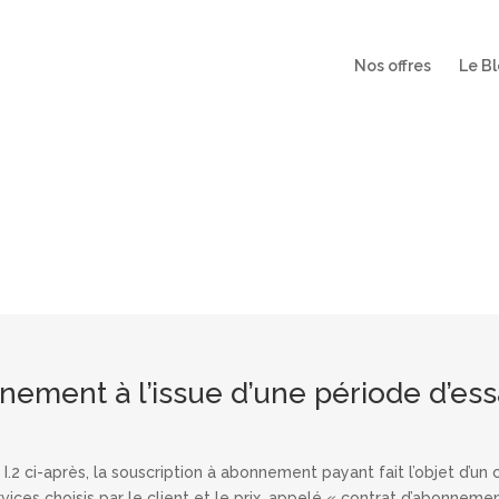
Nos offres
Le B
nditions Générales de Ve
nnement à l’issue d’une période d’ess
au I.2 ci-après, la souscription à abonnement payant fait l’objet d’u
rvices choisis par le client et le prix, appelé « contrat d’abonnemen